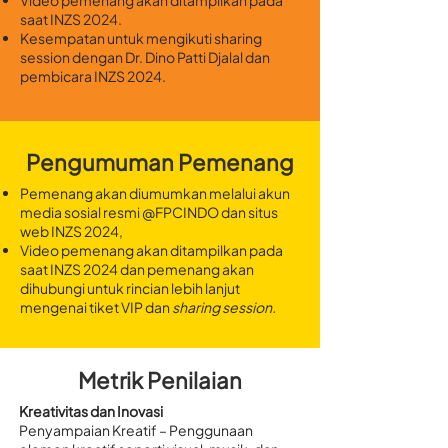
Video pemenang akan ditampilkan pada
saat INZS 2024.
Kesempatan untuk mengikuti sharing
session dengan Dr. Dino Patti Djalal dan
pembicara INZS 2024.
Pengumuman Pemenang
Pemenang akan diumumkan melalui akun
media sosial resmi @FPCINDO dan situs
web INZS 2024,
Video pemenang akan ditampilkan pada
saat INZS 2024 dan pemenang akan
dihubungi untuk rincian lebih lanjut
mengenai tiket VIP dan
sharing session.
Metrik Penilaian
Kreativitas dan Inovasi
Penyampaian Kreatif – Penggunaan