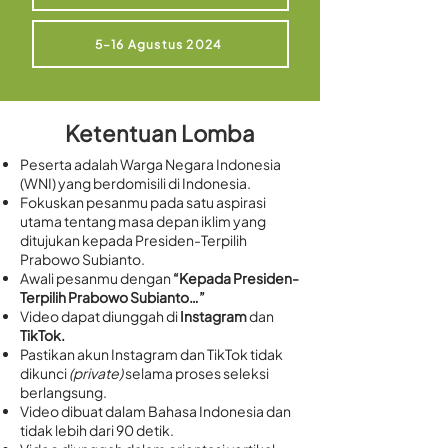
5–16 Agustus 2024
Ketentuan Lomba
⁠⁠Peserta adalah Warga Negara Indonesia
(WNI) yang berdomisili di Indonesia.
Fokuskan pesanmu pada satu aspirasi
utama tentang masa depan iklim yang
ditujukan kepada Presiden-Terpilih
Prabowo Subianto.
Awali pesanmu dengan
“Kepada Presiden-
Terpilih Prabowo Subianto…”
Video dapat diunggah di
Instagram
dan
TikTok.
Pastikan akun Instagram dan TikTok tidak
dikunci
(private)
selama proses seleksi
berlangsung.
Video dibuat dalam Bahasa Indonesia dan
tidak lebih dari 90 detik.