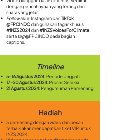
Video diunggah dalam orientasi vertikal
dengan pencahayaan yang terang dan
suara yang jelas.
Follow
akun Instagram dan
TikTok
@FPCINDO
dan gunakan tagar khusus
#INZS2024
dan
#INZSVoicesForClimate,
serta
tag
@FPCINDO pada bagian
captions.
Timeline
5–16 Agustus 2024:
Periode Unggah
17–20 Agustus 2024:
Proses Seleksi
21 Agustus 2024:
Pengumuman Pemenang
Hadiah
5 pemenang dengan video dan pesan
terbaik akan mendapatkan tiket VIP untuk
INZS 2024.