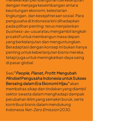
dengan menjaga keseimbangan antara
keuntungan ekonomi, kelestarian
lingkungan, dan kesejahteraan sosial. Para
pengusaha di Indonesia kini dihadapkan
pada pilihan penting: terus menjalankan
business-as-usual
atau mengambil langkah
proaktif untuk membangun masa depan
yang berkelanjutan dan menguntungkan.
Beradaptasi dengan konsep ini bukan hanya
penting untuk keberlanjutan bisnis mereka,
tetapi juga untuk meningkatkan daya saing
di pasar global.
Sesi
"
People, Planet, Profit
: Mengubah
Mindset
Pengusaha Indonesia untuk Sukses
Bersaing dalam Era Ekonomi Hijau"
akan
membahas sikap dan tindakan yang diambil
sektor swasta dalam menghadapi dampak
perubahan iklim yang semakin buruk, serta
kontribusi bisnis dalam mendukung
Indonesia
Net-Zero Emission
2030.