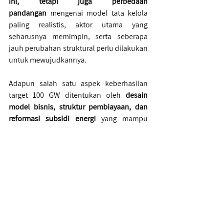
ini, tetapi juga perbedaan 
pandangan
 mengenai model tata kelola 
paling realistis, aktor utama yang 
seharusnya memimpin, serta seberapa 
jauh perubahan struktural perlu dilakukan 
untuk mewujudkannya.
Adapun salah satu aspek keberhasilan 
target 100 GW ditentukan oleh 
desain 
model bisnis, struktur pembiayaan, dan 
reformasi subsidi energi
 yang mampu 
menjembatani kepentingan negara, pasar, 
dan komunitas lokal. Para peserta sepakat 
bahwa Indonesia sebenarnya memiliki 
kapasitas fiskal dan sumber daya, namun 
tantangannya terletak pada mekanisme 
penyaluran, kelayakan 
bankable project
, 
serta kepastian 
demand
 dan 
off-taker
.
Climate Diplomacy
Transisi Energi